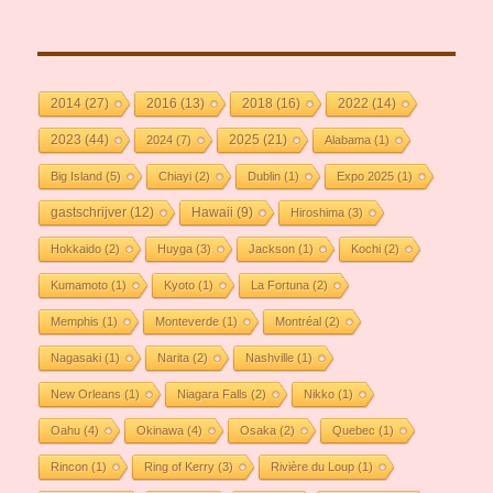
2014
(27)
2016
(13)
2018
(16)
2022
(14)
2023
(44)
2025
(21)
2024
(7)
Alabama
(1)
Big Island
(5)
Chiayi
(2)
Dublin
(1)
Expo 2025
(1)
gastschrijver
(12)
Hawaii
(9)
Hiroshima
(3)
Hokkaido
(2)
Huyga
(3)
Jackson
(1)
Kochi
(2)
Kumamoto
(1)
Kyoto
(1)
La Fortuna
(2)
Memphis
(1)
Monteverde
(1)
Montréal
(2)
Nagasaki
(1)
Narita
(2)
Nashville
(1)
New Orleans
(1)
Niagara Falls
(2)
Nikko
(1)
Oahu
(4)
Okinawa
(4)
Osaka
(2)
Quebec
(1)
Rincon
(1)
Ring of Kerry
(3)
Rivière du Loup
(1)