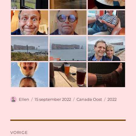
Auteur
Geplaatst
Categorieën
Tags
Ellen
15 september 2022
Canada Oost
2022
op
Bericht
VORIGE