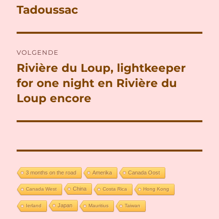
navigatie
Tadoussac
Vorig
bericht:
VOLGENDE
Rivière du Loup, lightkeeper
Volgend
bericht:
for one night en Rivière du
Loup encore
3 months on the road
Amerika
Canada Oost
China
Canada West
Costa Rica
Hong Kong
Japan
Ierland
Mauritius
Taiwan