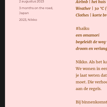
Geplaatst
2 augustus 2023
Airbnb | het hui
op
Categorieën
3 months on the road
,
Weather | 30 °C (
Japan
Clothes | korte br
Tags
2023
,
Nikko
#haiku
een omamori
begeleidt de weg
droom en verlang
Nikko. Als het k
We wonen in een
je laat weten da
moet. Die verhoo
aan de regels.
Bij binnenkomst 