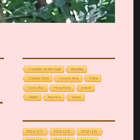
3 months on the road
Amerika
Canada Oost
China
Canada West
Costa Rica
Hong Kong
Ierland
-
Japan
Mauritius
Taiwan
2014
(27)
2016
(13)
2018
(16)