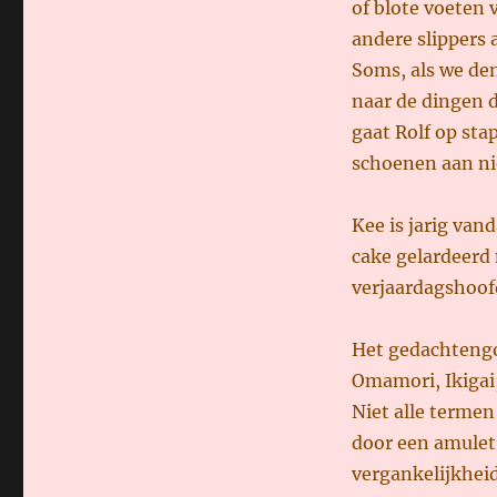
of blote voeten 
andere slippers 
Soms, als we den
naar de dingen d
gaat Rolf op sta
schoenen aan nie
Kee is jarig van
cake gelardeerd 
verjaardagshoof
Het gedachtengo
Omamori, Ikigai
Niet alle termen
door een amulet.
vergankelijkheid