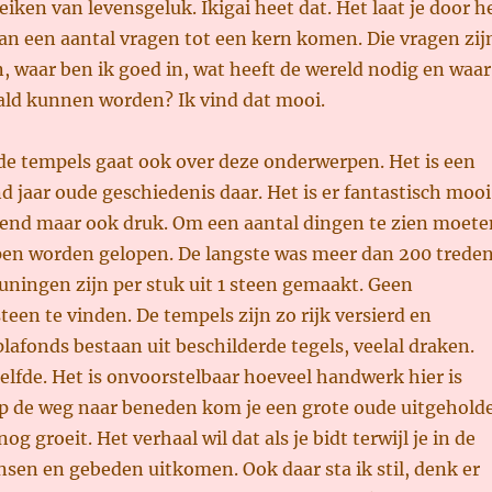
eiken van levensgeluk. Ikigai heet dat. Het laat je door h
n een aantal vragen tot een kern komen. Die vragen zij
, waar ben ik goed in, wat heeft de wereld nodig en waar
aald kunnen worden? Ik vind dat mooi.
de tempels gaat ook over deze onderwerpen. Het is een
 jaar oude geschiedenis daar. Het is er fantastisch mooi
evend maar ook druk. Om een aantal dingen te zien moete
ppen worden gelopen. De langste was meer dan 200 treden
euningen zijn per stuk uit 1 steen gemaakt. Geen
een te vinden. De tempels zijn zo rijk versierd en
plafonds bestaan uit beschilderde tegels, veelal draken.
elfde. Het is onvoorstelbaar hoeveel handwerk hier is
op de weg naar beneden kom je een grote oude uitgehold
g groeit. Het verhaal wil dat als je bidt terwijl je in de
ensen en gebeden uitkomen. Ook daar sta ik stil, denk er