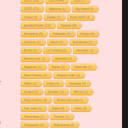
2022
(14)
2023
(44)
2024
(7)
2025
(21)
Alabama
(1)
Big Island
(5)
Chiayi
(2)
Dublin
(1)
Expo 2025
(1)
gastschrijver
(12)
Hawaii
(9)
Hiroshima
(3)
Hokkaido
(2)
Huyga
(3)
Jackson
(1)
Kochi
(2)
Kumamoto
(1)
Kyoto
(1)
La Fortuna
(2)
Memphis
(1)
Monteverde
(1)
Montréal
(2)
Nagasaki
(1)
Narita
(2)
Nashville
(1)
New Orleans
(1)
Niagara Falls
(2)
r
Nikko
(1)
Oahu
(4)
Okinawa
(4)
Osaka
(2)
Quebec
(1)
Rincon
(1)
Ring of Kerry
(3)
Rivière du Loup
(1)
San José
(1)
Taipei
(4)
Tokio
(3)
Tokushima
(1)
Toronto
(1)
n
Tortuguero
(2)
Wakayama
(2)