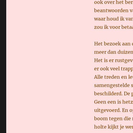
ook over het ber
beantwoorden va
waar houd ik van
zou ik voor bet
Het bezoek aan 
meer dan duizend
Het is er rustg
er ook veel tra
Alle treden en l
samengestelde st
beschilderd. De 
Geen een is hetz
uitgevoerd. En 
boom tegen die no
holte kijkt je w