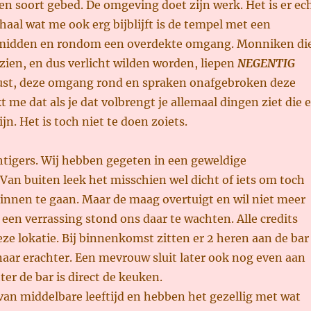
en soort gebed. De omgeving doet zijn werk. Het is er ec
haal wat me ook erg bijblijft is de tempel met een
 midden en rondom een overdekte omgang. Monniken di
ien, en dus verlicht wilden worden, liepen
NEGENTIG
ust, deze omgang rond en spraken onafgebroken deze
kt me dat als je dat volbrengt je allemaal dingen ziet die e
jn. Het is toch niet te doen zoiets.
htigers. Wij hebben gegeten in een geweldige
Van buiten leek het misschien wel dicht of iets om toch
innen te gaan. Maar de maag overtuigt en wil niet meer
een verrassing stond ons daar te wachten. Alle credits
eze lokatie. Bij binnenkomst zitten er 2 heren aan de bar
naar erachter. Een mevrouw sluit later ook nog even aan
ter de bar is direct de keuken.
an middelbare leeftijd en hebben het gezellig met wat