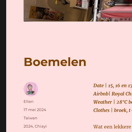
Boemelen
Date | 15, 16 en 
Airbnb|
Royal Ch
Auteur
Ellen
Weather | 28°C
b
Geplaatst
17 mei 2024
Cl
othes | broek, t
op
Categorieën
Taiwan
Tags
2024
,
Chiayi
Wat een lekkere