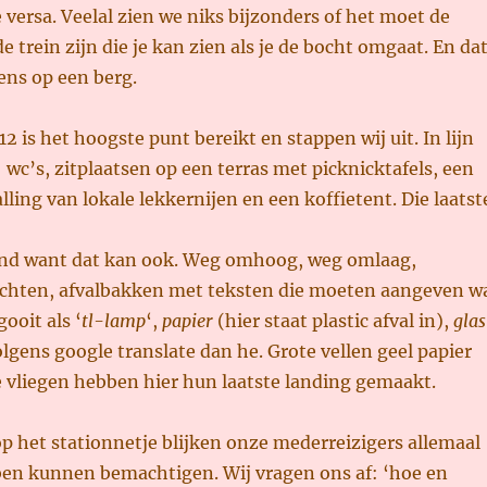
 versa. Veelal zien we niks bijzonders of het moet de
e trein zijn die je kan zien als je de bocht omgaat. En da
ens op een berg.
2 is het hoogste punt bereikt en stappen wij uit. In lijn
: wc’s, zitplaatsen op een terras met picknicktafels, een
lling van lokale lekkernijen en een koffietent. Die laatst
nd want dat kan ook. Weg omhoog, weg omlaag,
zichten, afvalbakken met teksten die moeten aangeven w
gooit als ‘
tl-lamp
‘,
papier
(hier staat plastic afval in),
glas
olgens google translate dan he. Grote vellen geel papier
e vliegen hebben hier hun laatste landing gemaakt.
p het stationnetje blijken onze mederreizigers allemaal
bben kunnen bemachtigen. Wij vragen ons af: ‘hoe en