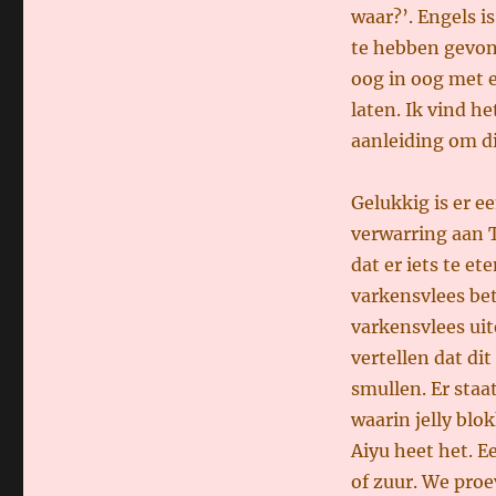
waar?’. Engels i
te hebben gevond
oog in oog met 
laten. Ik vind h
aanleiding om d
Gelukkig is er e
verwarring aan T
dat er iets te et
varkensvlees bet
varkensvlees ui
vertellen dat d
smullen. Er staa
waarin jelly blok
Aiyu heet het. Ee
of zuur. We pro