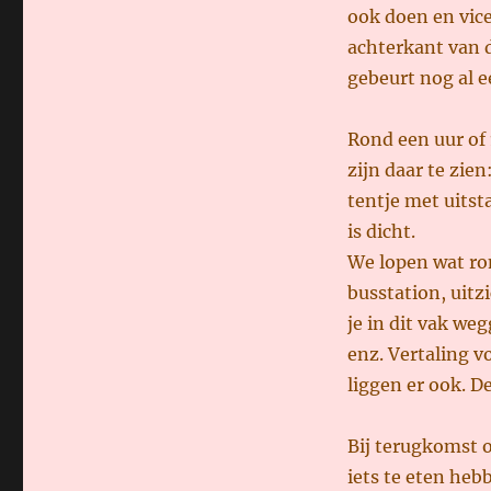
ook doen en vice
achterkant van d
gebeurt nog al e
Rond een uur of 1
zijn daar te zien
tentje met uitsta
is dicht.
We lopen wat ro
busstation, uit
je in dit vak weg
enz. Vertaling v
liggen er ook. D
Bij terugkomst o
iets te eten he