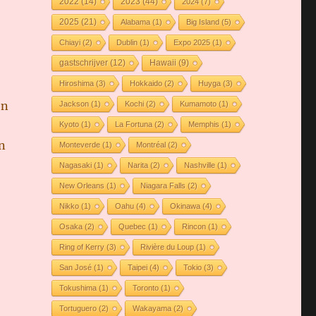
2022
(14)
2023
(44)
2024
(7)
2025
(21)
Alabama
(1)
Big Island
(5)
Chiayi
(2)
Dublin
(1)
Expo 2025
(1)
gastschrijver
(12)
Hawaii
(9)
Hiroshima
(3)
Hokkaido
(2)
Huyga
(3)
on
Jackson
(1)
Kochi
(2)
Kumamoto
(1)
Kyoto
(1)
La Fortuna
(2)
Memphis
(1)
n
Monteverde
(1)
Montréal
(2)
Nagasaki
(1)
Narita
(2)
Nashville
(1)
New Orleans
(1)
Niagara Falls
(2)
Nikko
(1)
Oahu
(4)
Okinawa
(4)
Osaka
(2)
Quebec
(1)
Rincon
(1)
Ring of Kerry
(3)
Rivière du Loup
(1)
San José
(1)
Taipei
(4)
Tokio
(3)
Tokushima
(1)
Toronto
(1)
Tortuguero
(2)
Wakayama
(2)