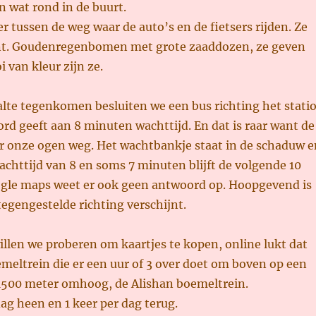
 wat rond in de buurt.
r tussen de weg waar de auto’s en de fietsers rijden. Ze
nt. Goudenregenbomen met grote zaaddozen, ze geven
 van kleur zijn ze.
alte tegenkomen besluiten we een bus richting het stati
rd geeft aan 8 minuten wachttijd. En dat is raar want de
or onze ogen weg. Het wachtbankje staat in de schaduw e
wachttijd van 8 en soms 7 minuten blijft de volgende 10
gle maps weet er ook geen antwoord op. Hoopgevend is
 tegengestelde richting verschijnt.
illen we proberen om kaartjes te kopen, online lukt dat
emeltrein die er een uur of 3 over doet om boven op een
1500 meter omhoog, de Alishan boemeltrein.
dag heen en 1 keer per dag terug.