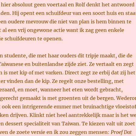
s hier absoluut geen voertaal en Rolf denkt het antwoord
en. Hij opent een schuifdeur van een soort huis en staa
een oudere mevrouw die niet van plan is hem binnen te
et al een vrij ongewone actie want ik zag geen enkele
ie schuifdeuren te openen.
en studente, die met haar ouders dit tripje maakt, die de
aiwanese en buitenlandse zijde ziet. Ze vertaalt en zegt
en is met kip of met varken. Direct zegt ze erbij dat zij het
er vinden dan de kip. Ze regelt onze bestelling, met
teraard, en moet, wanneer het eten wordt gebracht,
it gerecht gemaakt is met groenten uit de bergen. Weder
t ook een intrigerende emmer met bruinachtige vloeisto
ken drijven. Klinkt niet heel aantrekkelijk maar is het we
n dessert specialiteit van Taiwan. Te kiezen valt uit zoet
even de zoete versie en ik zou zeggen mensen:
Proef Dat