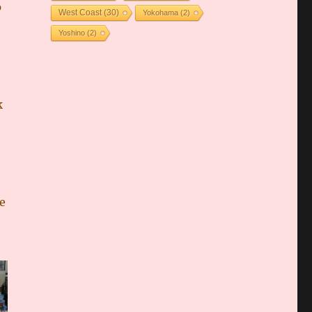
p
West Coast
(30)
Yokohama
(2)
Yoshino
(2)
k
e