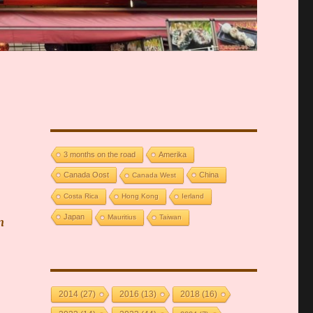
3 months on the road
Amerika
Canada Oost
China
Canada West
Costa Rica
Hong Kong
Ierland
Japan
Mauritius
Taiwan
n
2014
(27)
2016
(13)
2018
(16)