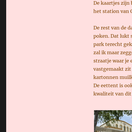
De kaartjes zijn
het station van 
De rest van de d
poken. Dat lukt 
park terecht ge
zal ik maar zegg
straatje waar je 
vastgemaakt zit 
kartonnen muilk
De eettent is o
kwaliteit van di