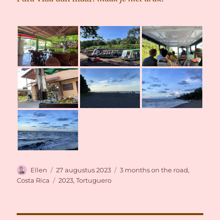
Auteur
Geplaatst
Categorieën
Ellen
27 augustus 2023
3 months on the road
,
op
Tags
Costa Rica
2023
,
Tortuguero