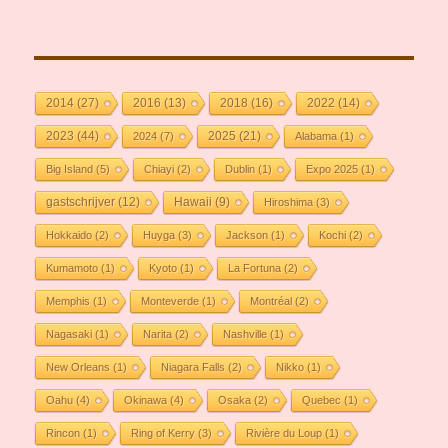
2014
(27)
2016
(13)
2018
(16)
2022
(14)
2023
(44)
2025
(21)
2024
(7)
Alabama
(1)
Big Island
(5)
Chiayi
(2)
Dublin
(1)
Expo 2025
(1)
gastschrijver
(12)
Hawaii
(9)
Hiroshima
(3)
Hokkaido
(2)
Huyga
(3)
Jackson
(1)
Kochi
(2)
Kumamoto
(1)
Kyoto
(1)
La Fortuna
(2)
Memphis
(1)
Monteverde
(1)
Montréal
(2)
Nagasaki
(1)
Narita
(2)
Nashville
(1)
New Orleans
(1)
Niagara Falls
(2)
Nikko
(1)
Oahu
(4)
Okinawa
(4)
Osaka
(2)
Quebec
(1)
Rincon
(1)
Ring of Kerry
(3)
Rivière du Loup
(1)