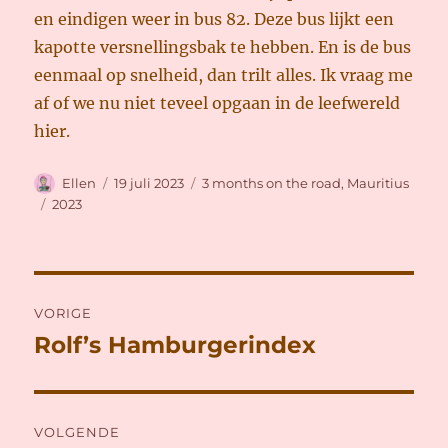
en eindigen weer in bus 82. Deze bus lijkt een
kapotte versnellingsbak te hebben. En is de bus
eenmaal op snelheid, dan trilt alles. Ik vraag me
af of we nu niet teveel opgaan in de leefwereld
hier.
Auteur
Geplaatst
Categorieën
Ellen
19 juli 2023
3 months on the road
,
Mauritius
op
Tags
2023
Bericht
VORIGE
navigatie
Rolf’s Hamburgerindex
Vorig
bericht:
VOLGENDE