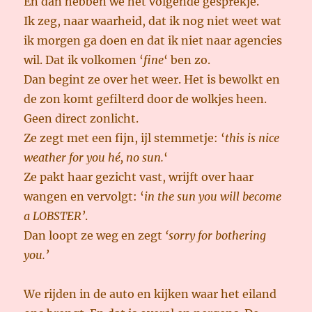
En dan hebben we het volgende gesprekje.
Ik zeg, naar waarheid, dat ik nog niet weet wat
ik morgen ga doen en dat ik niet naar agencies
wil. Dat ik volkomen ‘
fine
‘ ben zo.
Dan begint ze over het weer. Het is bewolkt en
de zon komt gefilterd door de wolkjes heen.
Geen direct zonlicht.
Ze zegt met een fijn, ijl stemmetje: ‘
this is nice
weather for you hé, no sun.
‘
Ze pakt haar gezicht vast, wrijft over haar
wangen en vervolgt: ‘
in the sun you will become
a LOBSTER’
.
Dan loopt ze weg en zegt
‘sorry for bothering
you.’
We rijden in de auto en kijken waar het eiland